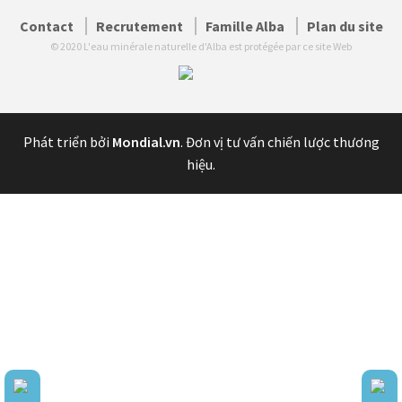
Contact
Recrutement
Famille Alba
Plan du site
© 2020 L'eau minérale naturelle d'Alba est protégée par ce site Web
Phát triển bởi
Mondial.vn
. Đơn vị tư vấn chiến lược thương
hiệu.