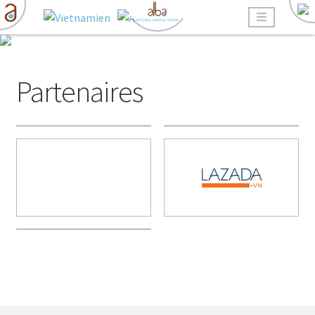
❮
❯
Partenaires