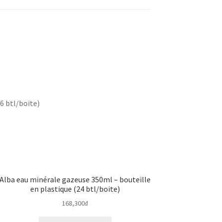
6 btl/boite)
Alba eau minérale gazeuse 350ml – bouteille
en plastique (24 btl/boite)
168,300
₫