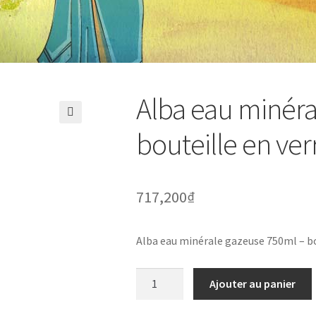
Alba eau minéra
🔍
bouteille en verr
717,200
₫
Alba eau minérale gazeuse 750ml – bou
quantité
Ajouter au panier
de
Alba