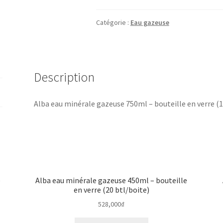
eau
minérale
Catégorie :
Eau gazeuse
gazeuse
750ml
–
bouteille
Description
en
verre
Alba eau minérale gazeuse 750ml – bouteille en verre (1
(16
btl/boite)
e
Alba eau minérale gazeuse 450ml – bouteille
en verre (20 btl/boite)
528,000
₫